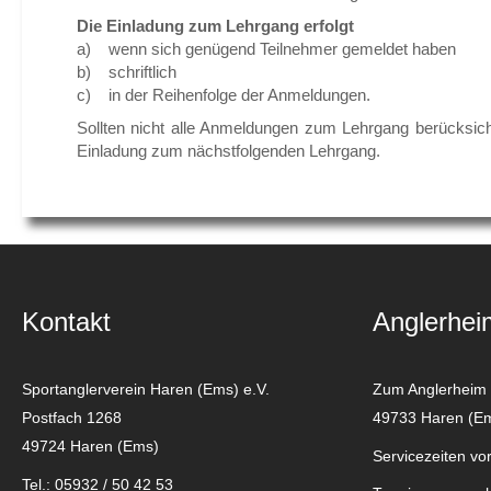
Die Einladung zum Lehrgang erfolgt
a) wenn sich genügend Teilnehmer gemeldet haben
b) schriftlich
c) in der Reihenfolge der Anmeldungen.
Sollten nicht alle Anmeldungen zum Lehrgang berücksicht
Einladung zum nächstfolgenden Lehrgang.
Kontakt
Anglerhei
Sportanglerverein Haren (Ems) e.V.
Zum Anglerheim
Postfach 1268
49733 Haren (E
49724 Haren (Ems)
Servicezeiten vor
Tel.: 05932 / 50 42 53