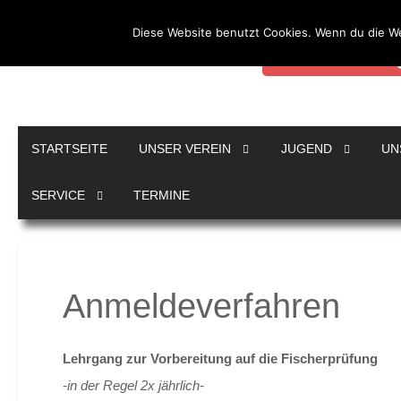
Diese Website benutzt Cookies. Wenn du die We
Durch die weitere Nutz
Weitere Informationen
Sportanglerverein 
e.V.
STARTSEITE
UNSER VEREIN
JUGEND
UN
SERVICE
TERMINE
Anmeldeverfahren
Lehrgang zur Vorbereitung auf die Fischerprüfung
-in der Regel 2x jährlich-