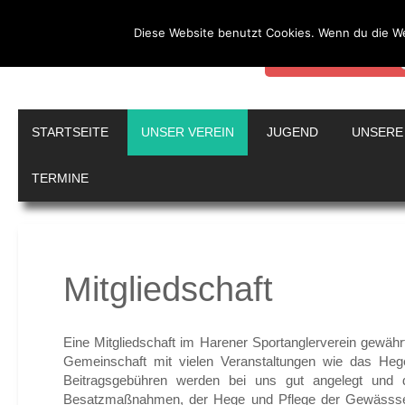
Diese Website benutzt Cookies. Wenn du die We
Durch die weitere Nutz
Weitere Informationen
Sportanglerverein Har
STARTSEITE
UNSER VEREIN
JUGEND
UNSERE
TERMINE
Mitgliedschaft
Eine Mitgliedschaft im Harener Sportanglerverein gewährt 
Gemeinschaft mit vielen Veranstaltungen wie das He
Beitragsgebühren werden bei uns gut angelegt und 
Besatzmaßnahmen, der Hege und Pflege der Gewässser 