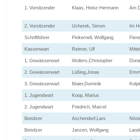
1. Vorsitzender
Klaas, Heinz-Hermann
Am D
2. Vorsitzender
Ucherek, Simon
Im H
Schriftführer
Pinkernell, Wolfgang
Fien
Kassenwart
Reimer, Ulf
Mitte
1. Gewässerwart
Wolters,Christopher
Dona
2. Gewässerwart
Lüßing,Jonas
Emme
3. Gewässerwart
Maier,Dominik
Kolpi
1. Jugendwart
Koop, Marius
2. Jugendwart
Friedrich, Marcel
Beisitzer
Aschendorf,Lars
Nöst
Beisitzer
Janzen, Wolfgang
Land