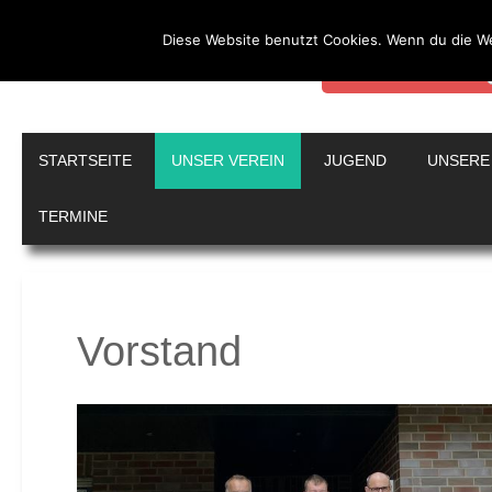
Diese Website benutzt Cookies. Wenn du die We
Durch die weitere Nutz
Weitere Informationen
Sportanglerverein Har
STARTSEITE
UNSER VEREIN
JUGEND
UNSERE
TERMINE
Vorstand