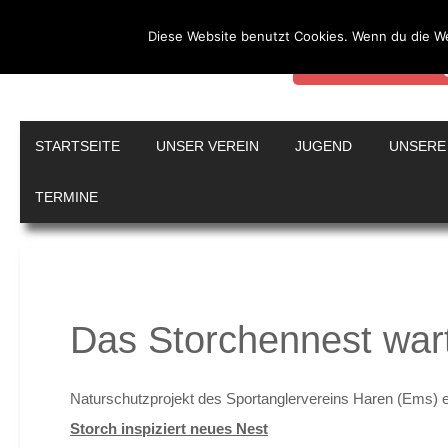
Diese Website benutzt Cookies. Wenn du die We
Durch die weitere Nutz
Weitere Informationen
Sportanglerverein Har
STARTSEITE
UNSER VEREIN
JUGEND
UNSERE
TERMINE
Das Storchennest wart
Naturschutzprojekt des Sportanglervereins Haren (Ems) e
Storch inspiziert neues Nest