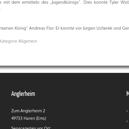
mit dem ermitteln des „Jugendkönigs“. Dies konnte Tyler Wolte
.
hsenen König“ Andreas Flor. Er konnte vor Jürgen Ucherek und Ge
Kategorie
Allgemein
Anglerheim
Zum Anglerheim 2
›
49733 Haren (Ems)
›
Servicezeiten vor Ort: