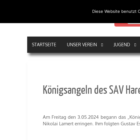
Diese Website benutzt C
Durch die
Akze
Sportanglerverei
STARTSEITE
UNSER VEREIN
JUGEND
Königsangeln des SAV Ha
Am Freitag den 3.05.2024 begann das „Köni
Nikolai Lamert erringen. Ihm folgten Gustav 