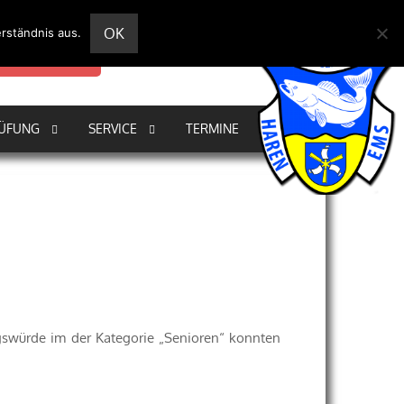
OK
rständnis aus.
tere Informationen
RÜFUNG
SERVICE
TERMINE
swürde im der Kategorie „Senioren“ konnten