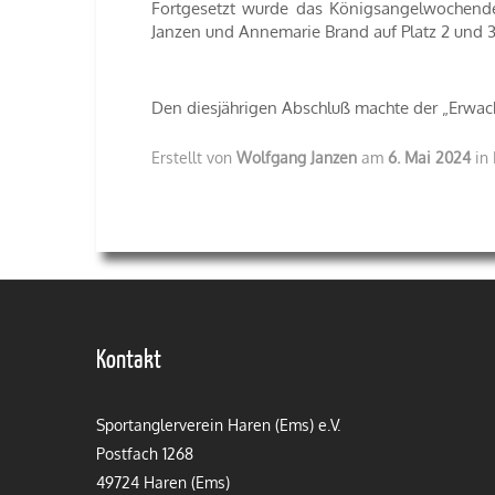
Fortgesetzt wurde das Königsangelwochende 
Janzen und Annemarie Brand auf Platz 2 und 3
Den diesjährigen Abschluß machte der „Erwac
Erstellt von
Wolfgang Janzen
am
6. Mai 2024
in 
Kontakt
Sportanglerverein Haren (Ems) e.V.
Postfach 1268
49724 Haren (Ems)